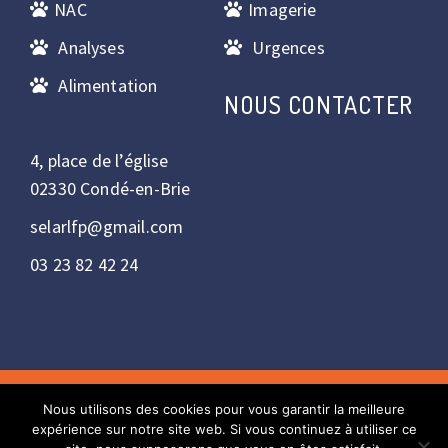
NAC
Imagerie
Analyses
Urgences
Alimentation
NOUS CONTACTER
4, place de l’église
02330 Condé-en-Brie
selarlfp@gmail.com
03 23 82 42 24
Nous utilisons des cookies pour vous garantir la meilleure
Copyright © 2022 - Réalisation : Bulles2com. Tous droits
expérience sur notre site web. Si vous continuez à utiliser ce
réservés.