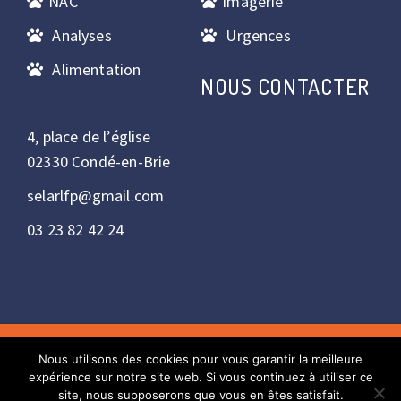
NAC
Imagerie
Analyses
Urgences
Alimentation
NOUS CONTACTER
4, place de l’église
02330 Condé-en-Brie
selarlfp@gmail.com
03 23 82 42 24
Nous utilisons des cookies pour vous garantir la meilleure
Copyright © 2022 - Réalisation : Bulles2com. Tous droits
expérience sur notre site web. Si vous continuez à utiliser ce
réservés.
site, nous supposerons que vous en êtes satisfait.