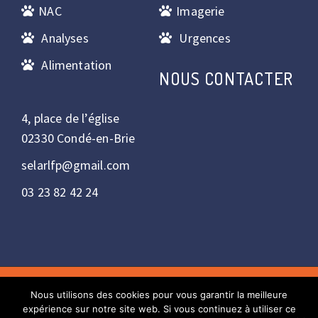
NAC
Imagerie
Analyses
Urgences
Alimentation
NOUS CONTACTER
4, place de l’église
02330 Condé-en-Brie
selarlfp@gmail.com
03 23 82 42 24
Nous utilisons des cookies pour vous garantir la meilleure
Copyright © 2022 - Réalisation : Bulles2com. Tous droits
expérience sur notre site web. Si vous continuez à utiliser ce