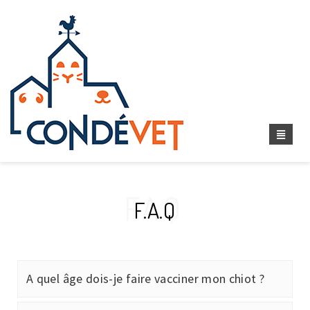
FAQ
F.A.Q
A quel âge dois-je faire vacciner mon chiot ?